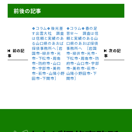
前後の記事
🍀コラム🍀後光差
🍀コラム🍀春の足
す出雲大社 調査
音🌸〜 調査は信
は信頼と実績のあ
頼と実績のある山
る山口県のあおば
口県のあおば探偵
探偵事務所へ［岩
事務所へ ［岩国
前の記
次の記
国市・柳井市・光
市・柳井市・光市・
事
事
市・下松市・周南
下松市・周南市・防
市・防府市・山口
府市・山口市・宇部
市・宇部市・美祢
市・美祢市・萩市・
市・萩市・山陽小野
山陽小野田市・下
田市・下関市］
関市］