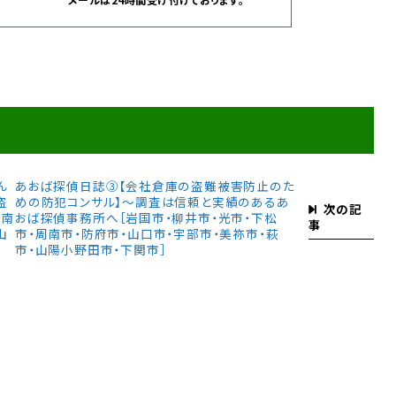
ん
あおば探偵日誌③【会社倉庫の盗難被害防止のた
盗
めの防犯コンサル】〜調査は信頼と実績のあるあ
次の記
周南
おば探偵事務所へ［岩国市・柳井市・光市・下松
事
山
市・周南市・防府市・山口市・宇部市・美祢市・萩
市・山陽小野田市・下関市］