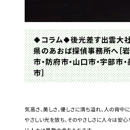
🍀コラム🍀後光差す出雲
県のあおば探偵事務所へ［岩
市・防府市・山口市・宇部市
市］
気高さ、美しさ、優しさに満ち溢れ、人の背中に
やさしい光を放ち、そのやさしさに人々は安心