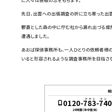
に人々は畏敬の念をもちます。
先日、出雲への出張調査の折に立ち寄った出
鬱蒼とした森の中に佇む社から漏れ出づる燦然
遭遇しました。
あおば探偵事務所も、一人ひとりの依頼者様
いると形容されるような調査事務所を目指さ
相
0120-783-74
24時間（年中無休）