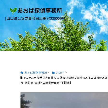
[山口県公安委員会届出第74230009号]
あおば探偵事務所
>
ブログ
>
🍀コラム🍀後光差す出雲大社 調査は信頼と実績のある山口県のあ
市・美祢市・萩市・山陽小野田市・下関市］