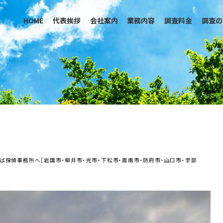
HOME
代表挨拶
会社案内
業務内容
調査料金
調査の
おば探偵事務所へ［岩国市・柳井市・光市・下松市・周南市・防府市・山口市・宇部