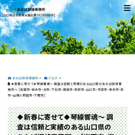
[山口県公安委員会届出第74230009号]
あおば探偵事務所
>
ブログ
>
🍀新春に寄せて🍀琴線響魂〜 調査は信頼と実績のある山口県のあおば探偵事
務所へ ［岩国市・柳井市・光市・下松市・周南市・防府市・山口市・宇部市・美祢市・萩
市・山陽小野田市・下関市］
🍀新春に寄せて🍀琴線響魂〜 調
査は信頼と実績のある山口県の