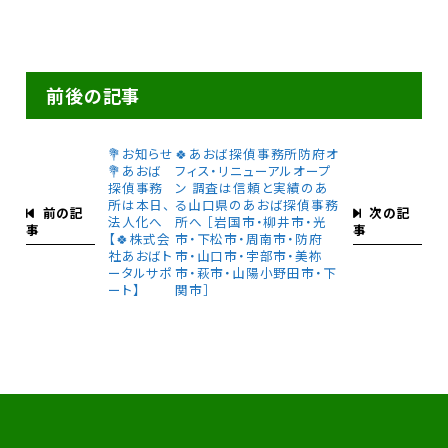
前後の記事
💐お知らせ
🍀あおば探偵事務所防府オ
💐あおば
フィス・リニューアルオープ
探偵事務
ン 調査は信頼と実績のあ
所は本日、
る山口県のあおば探偵事務
前の記
次の記
法人化へ
所へ ［岩国市・柳井市・光
事
事
【🍀株式会
市・下松市・周南市・防府
社あおばト
市・山口市・宇部市・美祢
ータルサポ
市・萩市・山陽小野田市・下
ート】
関市］